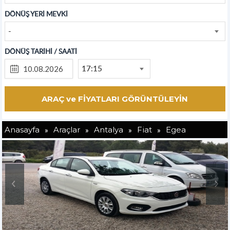
DÖNÜŞ YERİ MEVKİ
-
DÖNÜŞ TARİHİ / SAATİ
17:15
»
»
»
»
Anasayfa
Araçlar
Antalya
Fiat
Egea